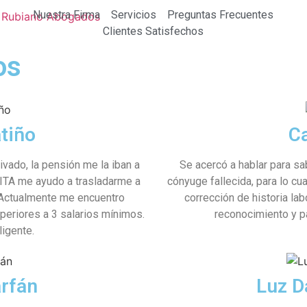
Nuestra Firma
Servicios
Preguntas Frecuentes
Clientes Satisfechos
os
tiño
Ca
ado, la pensión me la iban a
Se acercó a hablar para sa
ITA me ayudo a trasladarme a
cónyuge fallecida, para lo cu
 Actualmente me encuentro
corrección de historia la
eriores a 3 salarios mínimos.
reconocimiento y p
igente.
arfán
Luz D